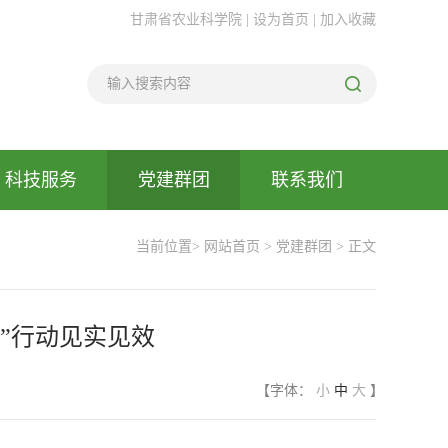
甘肃省农业科学院 |
设为首页
|
加入收藏
科技服务
党建群团
联系我们
当前位置>
网站首页
>
党建群团
> 正文
”行动见实见效
【字体：
小
中
大
】